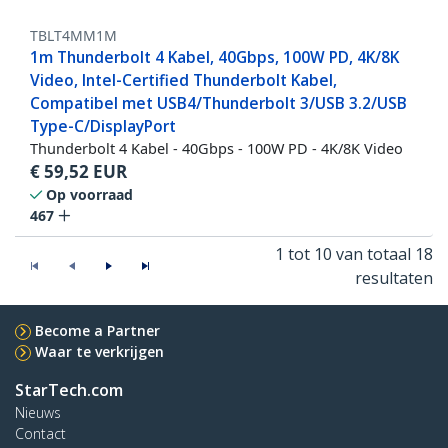
TBLT4MM1M
1m Thunderbolt 4 Kabel, 40Gbps, 100W PD, 4K/8K
Video, Intel-Certified Thunderbolt Kabel,
Compatibel met USB4/Thunderbolt 3/USB 3.2/USB
Type-C/DisplayPort
Thunderbolt 4 Kabel - 40Gbps - 100W PD - 4K/8K Video
€
59,52
EUR
Op voorraad
467
1 tot 10 van totaal 18
resultaten
Become a Partner
Waar te verkrijgen
StarTech.com
Nieuws
Contact