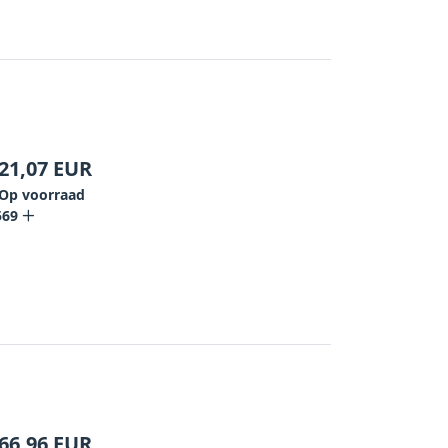
21,07
EUR
Op voorraad
569
66,96
EUR