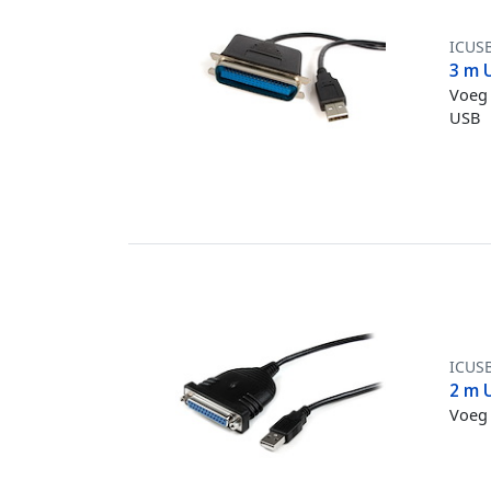
ICUS
3 m U
Voeg 
USB
ICUS
2 m U
Voeg 