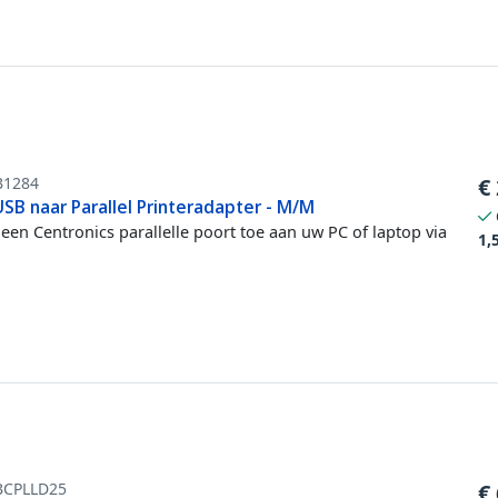
B1284
€
SB naar Parallel Printeradapter - M/M
een Centronics parallelle poort toe aan uw PC of laptop via
1,
BCPLLD25
€