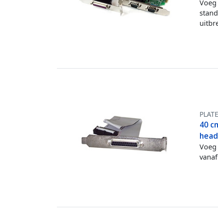
Voeg 
stand
uitbr
PLAT
40 cm
head
Voeg 
vana