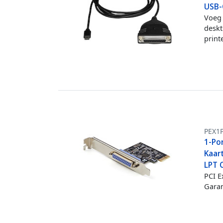
USB-C
Voeg 
deskt
print
PEX1
1-Por
Kaart
LPT C
PCI E
Garan