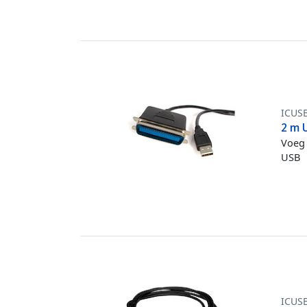
ICUS
2 m U
Voeg 
USB
ICUS