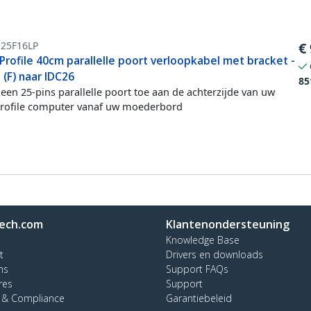
E25F16LP
€
Profile 40cm parallelle poort verloopkabel met bracket -
(F) naar IDC26
85
een 25-pins parallelle poort toe aan de achterzijde van uw
rofile computer vanaf uw moederbord
ech.com
Klantenondersteuning
Knowledge Base
t
Drivers en downloads
ns
Support FAQs
res
Support
y & Compliance
Garantiebeleid