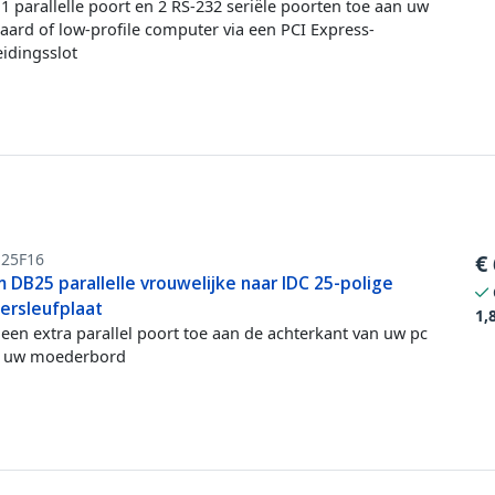
1 parallelle poort en 2 RS-232 seriële poorten toe aan uw
aard of low-profile computer via een PCI Express-
eidingsslot
E25F16
€
 DB25 parallelle vrouwelijke naar IDC 25-polige
ersleufplaat
1,
een extra parallel poort toe aan de achterkant van uw pc
f uw moederbord