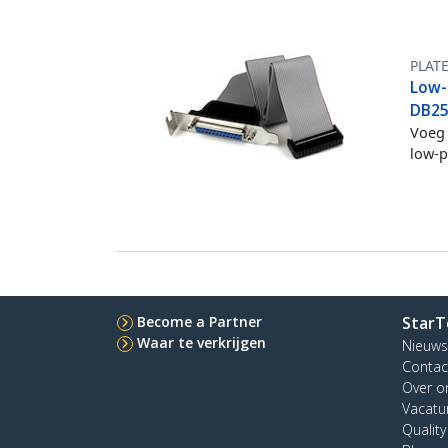
PLAT
Low-
DB25 
Voeg 
low-p
Become a Partner
StarT
Waar te verkrijgen
Nieuws
Contac
Over o
Vacatu
Qualit