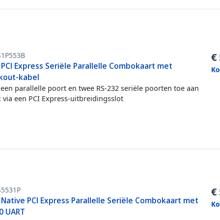
S1P553B
€
 PCI Express Seriële Parallelle Combokaart met
Ko
kout-kabel
een parallelle poort en twee RS-232 seriële poorten toe aan
 via een PCI Express-uitbreidingsslot
S5531P
€
 Native PCI Express Parallelle Seriële Combokaart met
Ko
0 UART