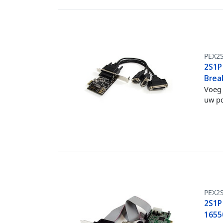
PEX2
2S1P
Brea
Voeg 
uw pc
PEX2
2S1P
1655