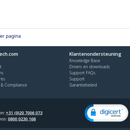
per pagina
ech.com
Klantenondersteuning
Knowledge Base
t
Drivers en downloads
ns
Support FAQs
res
Support
y & Compliance
Garantiebeleid
on:
+31 (0)20 7006 073
oos:
0800 0230 168