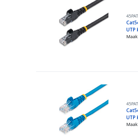
45PA
Cat5
UTP 
Maak 
45PA
Cat5
UTP 
Maak 