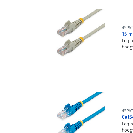
45PA
15 m
Leg n
hoogw
45PA
Cat5
Leg n
hoogw