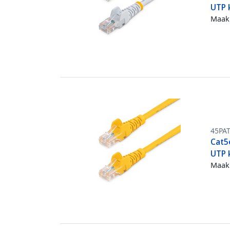
UTP 
Maak 
45PA
Cat5
UTP 
Maak 