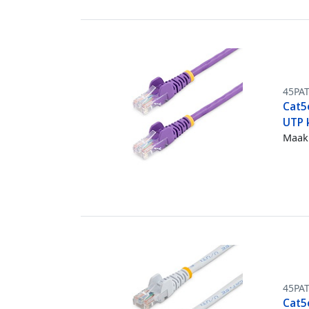
45PA
Cat5
UTP 
Maak 
45PA
Cat5