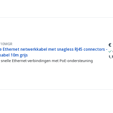
T10MGR
€
e Ethernet netwerkkabel met snagless RJ45 connectors -
kabel 10m grijs
1,
snelle Ethernet-verbindingen met PoE-ondersteuning