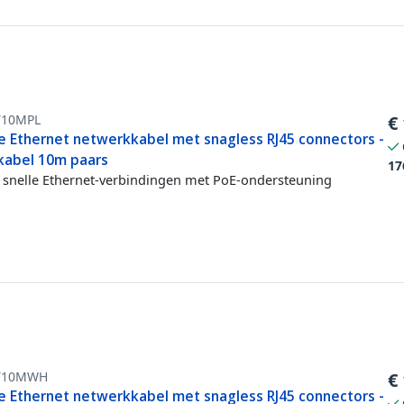
T10MPL
€
e Ethernet netwerkkabel met snagless RJ45 connectors -
kabel 10m paars
17
snelle Ethernet-verbindingen met PoE-ondersteuning
T10MWH
€
e Ethernet netwerkkabel met snagless RJ45 connectors -