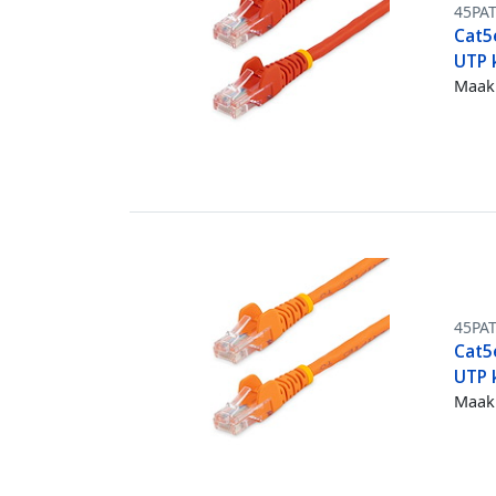
45PA
Cat5
UTP 
Maak 
45PA
Cat5
UTP 
Maak 