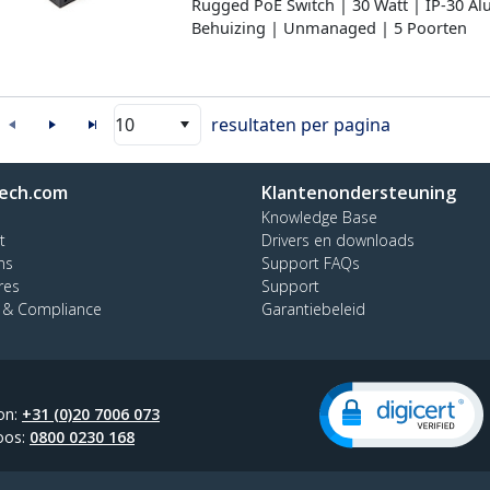
Rugged PoE Switch | 30 Watt | IP-30 
Behuizing | Unmanaged | 5 Poorten
10
resultaten per pagina
ech.com
Klantenondersteuning
Knowledge Base
t
Drivers en downloads
ns
Support FAQs
res
Support
y & Compliance
Garantiebeleid
on:
+31 (0)20 7006 073
oos:
0800 0230 168