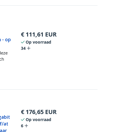
€
111,61
EUR
 - op
Op voorraad
34
deze
ch
€
176,65
EUR
gabit
Op voorraad
f/at
6
aar