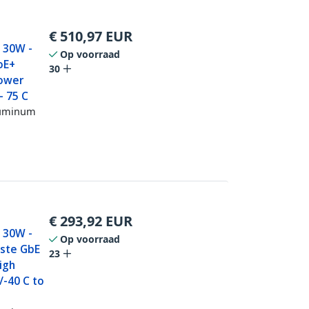
€
510,97
EUR
- 30W -
Op voorraad
oE+
30
Power
- 75 C
Aluminum
€
293,92
EUR
- 30W -
Op voorraad
uste GbE
23
igh
/-40 C to