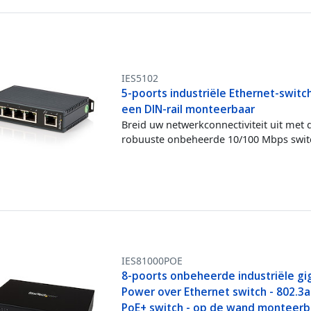
IES5102
5-poorts industriële Ethernet-switch
een DIN-rail monteerbaar
Breid uw netwerkconnectiviteit uit met 
robuuste onbeheerde 10/100 Mbps swit
IES81000POE
8-poorts onbeheerde industriële gi
Power over Ethernet switch - 802.3a
PoE+ switch - op de wand monteerb