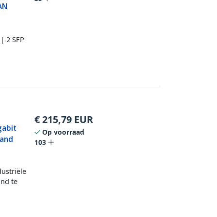
AN
 | 2 SFP
€
215,79
EUR
gabit
Op voorraad
wand
103
ustriële
and te