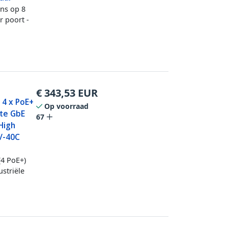
ens op 8
 poort -
€
343,53
EUR
- 4 x PoE+
Op voorraad
ste GbE
67
High
/-40C
(4 PoE+)
striële