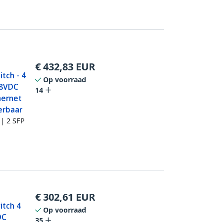
€
432,83
EUR
itch - 4
Op voorraad
48VDC
14
hernet
erbaar
 | 2 SFP
€
302,61
EUR
itch 4
Op voorraad
DC
35