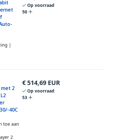
abit
Op voorraad
hernet
50
of
Auto-
ing |
€
514,69
EUR
h met 2
Op voorraad
 L2
53
er
-30/-40C
n toe aan
Layer 2