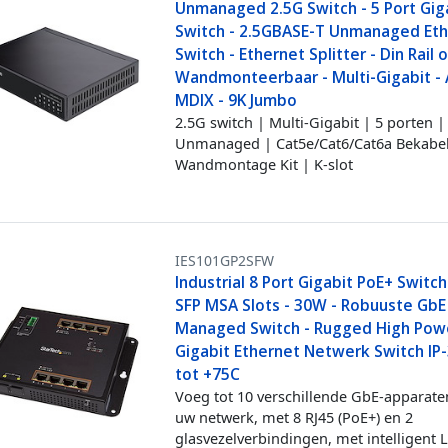
Unmanaged 2.5G Switch - 5 Port Gig
Switch - 2.5GBASE-T Unmanaged Et
Switch - Ethernet Splitter - Din Rail 
Wandmonteerbaar - Multi-Gigabit - 
MDIX - 9K Jumbo
2.5G switch | Multi-Gigabit | 5 porten |
Unmanaged | Cat5e/Cat6/Cat6a Bekabel
Wandmontage Kit | K-slot
IES101GP2SFW
Industrial 8 Port Gigabit PoE+ Switc
SFP MSA Slots - 30W - Robuuste GbE
Managed Switch - Rugged High Pow
Gigabit Ethernet Netwerk Switch IP
tot +75C
Voeg tot 10 verschillende GbE-apparate
uw netwerk, met 8 RJ45 (PoE+) en 2
glasvezelverbindingen, met intelligent 