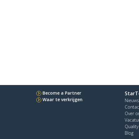
Become a Partner
StarT
Waar te verkrijgen
Nieuws
Contac
Over o
Vacatu
Qualit
Blog