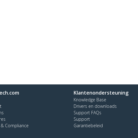
ech.com
Klantenondersteuning
Knowledge Base
t
Drivers en downloads
ns
Support FAQs
res
Support
y & Compliance
Garantiebeleid