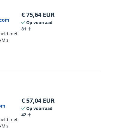
€
75,64
EUR
.com
Op voorraad
81
beld met
VM's
€
57,04
EUR
com
Op voorraad
42
beld met
VM's