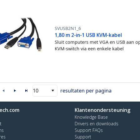
SVUSB2N1_6
1,80 m 2-in-1 USB KVM-kabel
Sluit computers met VGA en USB aan o
KVM-switch via een enkele kabel
10
resultaten per pagina
ech.com
Klantenondersteuning
Knowledge Base
t
Drivers en downloads
ns
Support FAQs
res
Support