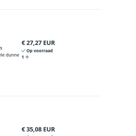
€
27,27
EUR
n
Op voorraad
ele dunne
1
€
35,08
EUR
e