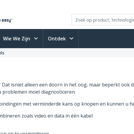
Wie We Zijn
Ontdek
ls
 Dat isniet alleen een doorn in het oog, maar beperkt ook d
u problemen moet diagnosticeren.
indingen met verminderde kans op knopen en kunnen u he
mbineren zoals video en data in één kabel
ren en te verminderen