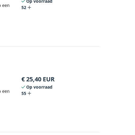
Op voorraad
p een
52
€
25,40
EUR
Op voorraad
p een
55