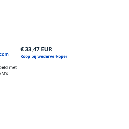
€
33,47
EUR
.com
Koop bij wederverkoper
beld met
VM's