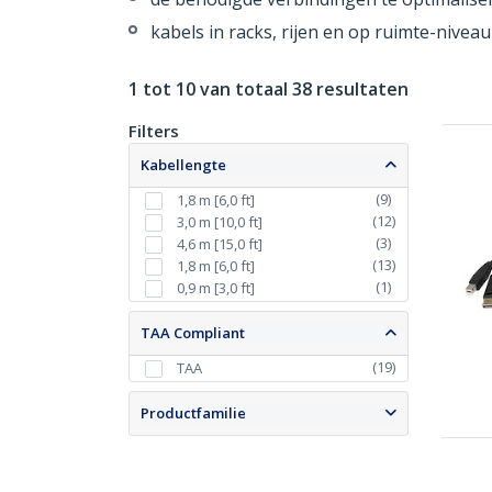
kabels in racks, rijen en op ruimte-nivea
1 tot 10 van totaal 38 resultaten
Filters
Kabellengte
(
9
)
1,8 m [6,0 ft]
(
12
)
3,0 m [10,0 ft]
(
3
)
4,6 m [15,0 ft]
(
13
)
1,8 m [6,0 ft]
(
1
)
0,9 m [3,0 ft]
TAA Compliant
(
19
)
TAA
Productfamilie