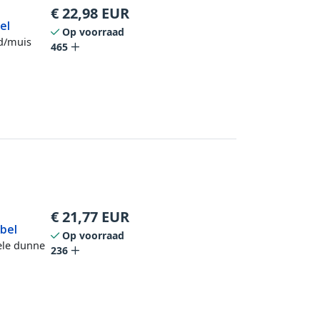
€
22,98
EUR
el
Op voorraad
rd/muis
465
€
21,77
EUR
abel
Op voorraad
ele dunne
236