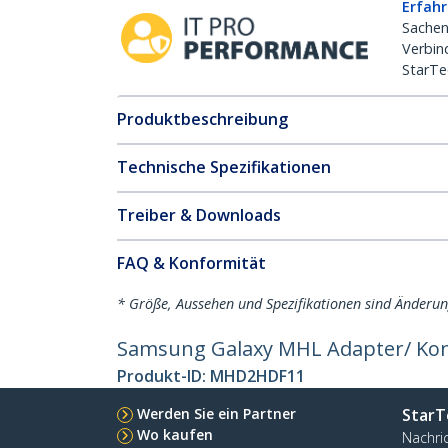
Erfahr
Sachen
Verbin
StarTe
Produktbeschreibung
Technische Spezifikationen
Treiber & Downloads
FAQ & Konformität
* Größe, Aussehen und Spezifikationen sind Änderu
Samsung Galaxy MHL Adapter/ Konv
Produkt-ID:
MHD2HDF11
Werden Sie ein Partner
StarT
Wo kaufen
Nachri