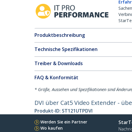
Erfahr
Sachen
Verbin
StarTe
Produktbeschreibung
Technische Spezifikationen
Treiber & Downloads
FAQ & Konformität
* Größe, Aussehen und Spezifikationen sind Änderu
DVI über Cat5 Video Extender - übe
Produkt-ID:
ST121UTPDVI
Werden Sie ein Partner
StarT
Wo kaufen
Nachri