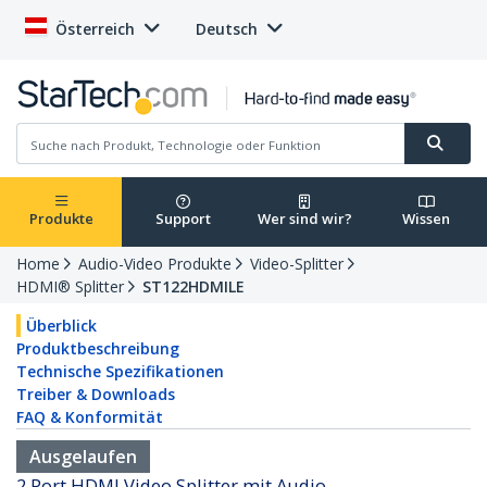
Österreich
Deutsch
Produkte
Support
Wer sind wir?
Wissen
Home
Audio-Video Produkte
Video-Splitter
HDMI® Splitter
ST122HDMILE
Überblick
Produktbeschreibung
Technische Spezifikationen
Treiber & Downloads
FAQ & Konformität
Ausgelaufen
2 Port HDMI Video Splitter mit Audio -