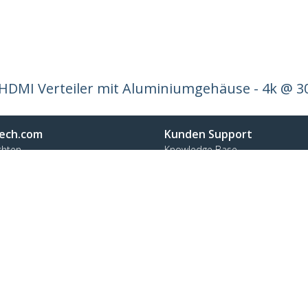
4 HDMI Verteiler mit Aluminiumgehäuse - 4k @ 3
ech.com
Kunden Support
chten
Knowledge Base
t
Treiber & Downloads
ns
Support FAQs
nangebote
Support
ät und Konformität
Garantiebestimmungen
n:
+43 (01) 206 09 24 58
enfrei:
0800 070 376