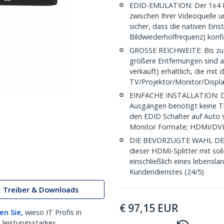
EDID-EMULATION: Der 1x4 H
zwischen Ihrer Videoquelle u
sicher, dass die nativen Ein
Bildwiederholfrequenz) konfi
GROSSE REICHWEITE: Bis zu 
größere Entfernungen sind 
verkauft) erhältlich, die mit
TV/Projektor/Monitor/Displ
EINFACHE INSTALLATION: Die
Ausgängen benötigt keine Tr
den EDID Schalter auf Auto s
Monitor Formate; HDMI/DVI
DIE BEVORZUGTE WAHL DES IT
dieser HDMI-Splitter mit so
einschließlich eines lebens
Kundendienstes (24/5)
Treiber & Downloads
€
97,15
EUR
en Sie,
wieso IT Profis in
 leistungsstarkes