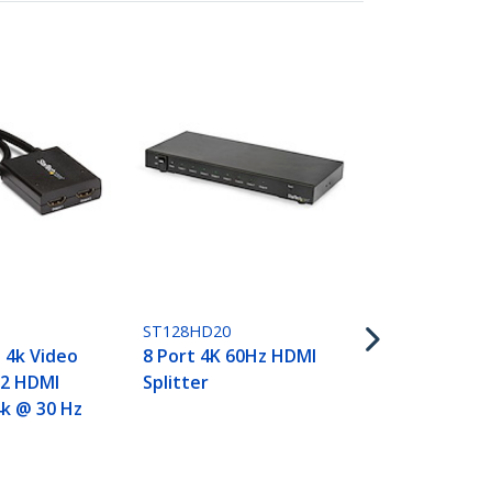
ST124HD202
4-Port HDMI
Splitter/Ver
60Hz 4 Weg
ST128HD20
Splitter, 1x
 4k Video
8 Port 4K 60Hz HDMI
Verteiler, 
1x2 HDMI
Splitter
Videosplitte
4k @ 30 Hz
Anschlüsse