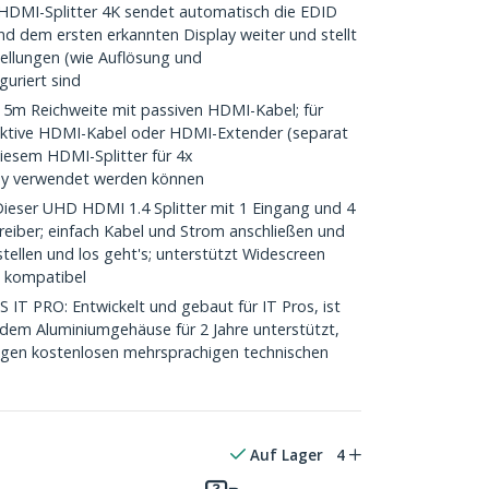
DMI-Splitter 4K sendet automatisch die EDID
nd dem ersten erkannten Display weiter und stellt
stellungen (wie Auflösung und
guriert sind
5m Reichweite mit passiven HDMI-Kabel; für
aktive HDMI-Kabel oder HDMI-Extender (separat
 diesem HDMI-Splitter für 4x
ay verwendet werden können
ser UHD HDMI 1.4 Splitter mit 1 Eingang und 4
eiber; einfach Kabel und Strom anschließen und
tellen und los geht's; unterstützt Widescreen
 kompatibel
 PRO: Entwickelt und gebaut für IT Pros, ist
lidem Aluminiumgehäuse für 2 Jahre unterstützt,
langen kostenlosen mehrsprachigen technischen
Auf Lager
4