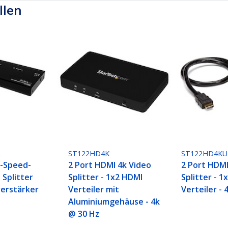
llen
2
ST122HD4K
ST122HD4KU
h-Speed-
2 Port HDMI 4k Video
2 Port HDMI
 Splitter
Splitter - 1x2 HDMI
Splitter - 
verstärker
Verteiler mit
Verteiler - 
Aluminiumgehäuse - 4k
@ 30 Hz