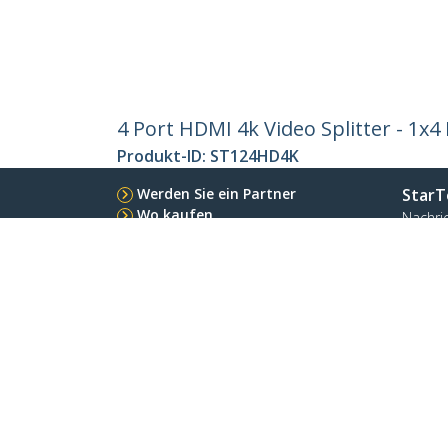
4 Port HDMI 4k Video Splitter - 1x
Produkt-ID:
ST124HD4K
Werden Sie ein Partner
StarT
Wo kaufen
Nachri
Kontak
Über u
Stelle
Qualit
Blog
StarTech.com Ltd.
Celsiusweg 16
Telefo
5928 PR Venlo
Gebühr
The Netherlands