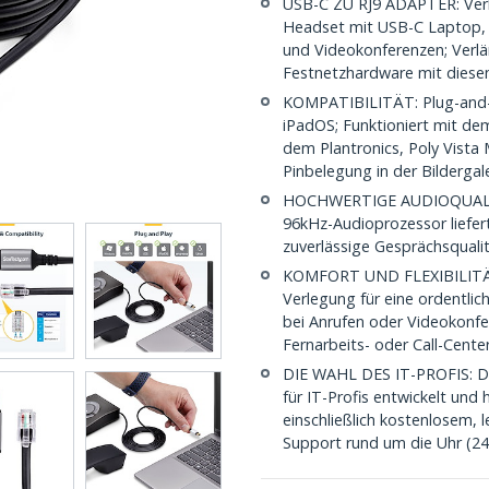
USB-C ZU RJ9 ADAPTER: Verb
Headset mit USB-C Laptop, 
und Videokonferenzen; Verl
Festnetzhardware mit diese
KOMPATIBILITÄT: Plug-and-
iPadOS; Funktioniert mit de
dem Plantronics, Poly Vista 
Pinbelegung in der Bildergal
HOCHWERTIGE AUDIOQUALITÄT
96kHz-Audioprozessor liefer
zuverlässige Gesprächsquali
KOMFORT UND FLEXIBILITÄT: 
Verlegung für eine ordentlic
bei Anrufen oder Videokonf
Fernarbeits- oder Call-Cen
DIE WAHL DES IT-PROFIS: Di
für IT-Profis entwickelt und 
einschließlich kostenlosem,
Support rund um die Uhr (24