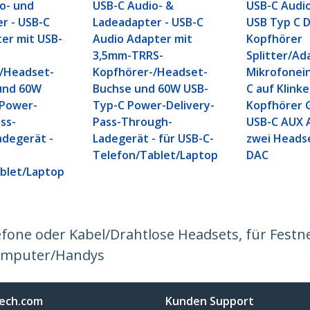
o- und
USB-C Audio- &
USB-C Audio
r - USB-C
Ladeadapter - USB-C
USB Typ C D
er mit USB-
Audio Adapter mit
Kopfhörer
3,5mm-TRRS-
Splitter/Ad
/Headset-
Kopfhörer-/Headset-
Mikrofonei
und 60W
Buchse und 60W USB-
C auf Klinke
 Power-
Typ-C Power-Delivery-
Kopfhörer G
ss-
Pass-Through-
USB-C AUX 
degerät -
Ladegerät - für USB-C-
zwei Headse
Telefon/Tablet/Laptop
DAC
blet/Laptop
efone oder Kabel/Drahtlose Headsets, für Festn
Computer/Handys
ech.com
Kunden Support