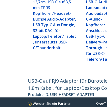
12,7cm USB-C auf 3,5
USB-C-Audi
mm TRRS
Ladeadapte
Kopfhörer/Headset-
Audioadapt
Buchse Audio-Adapter,
C-Audio-
USB Typ-C Aux Dongle,
Kopfhörer-
32-bit DAC, für
Anschluss 
Laptop/Telefon/Tablet
USB-Typ-C
, unterstützt USB-
Delivery-Pa
C/Thunderbolt
Through-La
für USB-C-
Telefon/Ta
USB-C auf RJ9 Adapter für Bürotel
1,8m Kabel, für Laptop/Desktop 
Produkt-ID:
UR9-HEADSET-ADAPTER
Werden Sie ein Partner
StarT