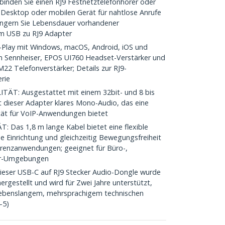
inden Sie einen RJ9 Festnetztelefonhörer oder
Desktop oder mobilen Gerät für nahtlose Anrufe
ängern Sie Lebensdauer vorhandener
m USB zu RJ9 Adapter
Play mit Windows, macOS, Android, iOS und
m Sennheiser, EPOS UI760 Headset-Verstärker und
M22 Telefonverstärker; Details zur RJ9-
erie
: Ausgestattet mit einem 32bit- und 8 bis
t dieser Adapter klares Mono-Audio, das eine
tät für VoIP-Anwendungen bietet
Das 1,8 m lange Kabel bietet eine flexible
he Einrichtung und gleichzeitig Bewegungsfreiheit
erenzanwendungen; geeignet für Büro-,
ter-Umgebungen
eser USB-C auf RJ9 Stecker Audio-Dongle wurde
hergestellt und wird für Zwei Jahre unterstützt,
 lebenslangem, mehrsprachigem technischen
-5)