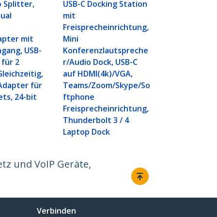
 Splitter,
USB-C Docking Station
ual
mit
Freisprecheinrichtung,
apter mit
Mini
ngang, USB-
Konferenzlautspreche
 für 2
r/Audio Dock, USB-C
leichzeitig,
auf HDMI(4k)/VGA,
Adapter für
Teams/Zoom/Skype/So
ts, 24-bit
ftphone
Freisprecheinrichtung,
Thunderbolt 3 / 4
Laptop Dock
etz und VoIP Geräte,
Verbinden