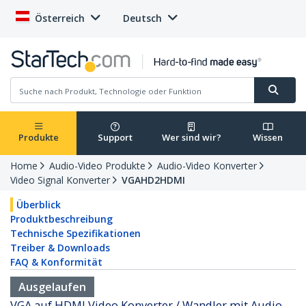
Österreich
Deutsch
Produkte
Support
Wer sind wir?
Wissen
Home
Audio-Video Produkte
Audio-Video Konverter
Video Signal Konverter
VGAHD2HDMI
Überblick
Produktbeschreibung
Technische Spezifikationen
Treiber & Downloads
FAQ & Konformität
Ausgelaufen
VGA auf HDMI Video Konverter / Wandler mit Audio