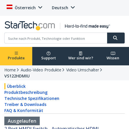
Österreich
Deutsch
Produkte
Support
Wer sind wir?
Wissen
Home
Audio-Video Produkte
Video Umschalter
VS122HDMIU
Überblick
Produktbeschreibung
Technische Spezifikationen
Treiber & Downloads
FAQ & Konformität
Ausgelaufen
2 Port HMDI Switch - Automatischer HDMI