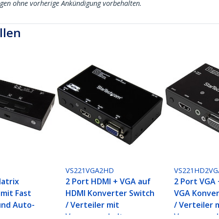
ngen ohne vorherige Ankündigung vorbehalten.
llen
VS221VGA2HD
VS221HD2VG
atrix
2 Port HDMI + VGA auf
2 Port VGA 
 mit Fast
HDMI Konverter Switch
VGA Konver
und Auto-
/ Verteiler mit
/ Verteiler 
Vorrangsschaltung -
Vorrangssch