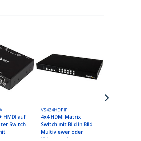
VS222HDQ
2x2 Port HM
Verteiler -
Automatisc
Umschaltung
Fernbedienu
A
VS424HDPIP
+ HMDI auf
4x4 HDMI Matrix
ter Switch
Switch mit Bild in Bild
mit
Multiviewer oder
altung -
Videowand