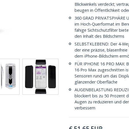
Blickwinkels verdeckt; vertr
beugen in Öffentlichkeit od
360 GRAD PRIVATSPHÄRE UND
im Hoch-Querformat im Berei
fähige Sichtschutzfilter biete
den Inhalt des Bildschirms
SELBSTKLEBEND: Der 4-Wege 
der eine präzise, blasenfreie
dem iPhone-Bildschirm ermög
FÜR IPHONE 16 PRO MAX: Bli
16 Pro Max zugeschnitten is
Sensoren rund um das Displa
glänzender Oberfläche
AUGENBELASTUNG REDUZIERE
blockiert bis zu 50 Prozent d
Augen zu reduzieren und de
verbessern
€
51,65
EUR