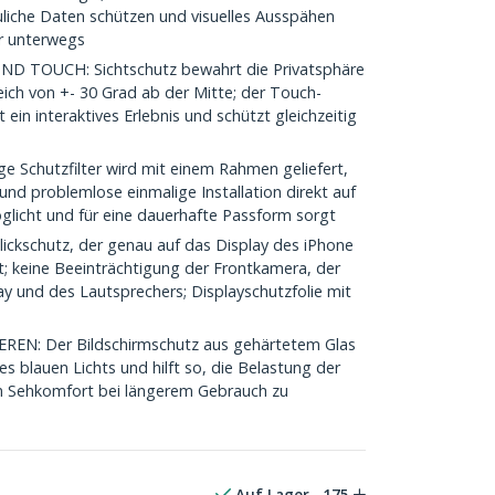
auliche Daten schützen und visuelles Ausspähen
er unterwegs
 TOUCH: Sichtschutz bewahrt die Privatsphäre
ch von +- 30 Grad ab der Mitte; der Touch-
t ein interaktives Erlebnis und schützt gleichzeitig
Schutzfilter wird mit einem Rahmen geliefert,
 und problemlose einmalige Installation direkt auf
licht und für eine dauerhafte Passform sorgt
ckschutz, der genau auf das Display des iPhone
t; keine Beeinträchtigung der Frontkamera, der
y und des Lautsprechers; Displayschutzfolie mit
N: Der Bildschirmschutz aus gehärtetem Glas
es blauen Lichts und hilft so, die Belastung der
n Sehkomfort bei längerem Gebrauch zu
Auf Lager
175