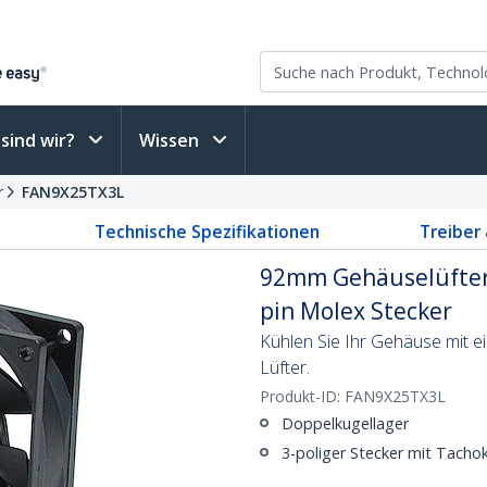
sind wir?
Wissen
r
FAN9X25TX3L
Technische Spezifikationen
Treiber
92mm Gehäuselüfter 
pin Molex Stecker
Kühlen Sie Ihr Gehäuse mit e
Lüfter.
Produkt-ID:
FAN9X25TX3L
Doppelkugellager
3-poliger Stecker mit Tacho