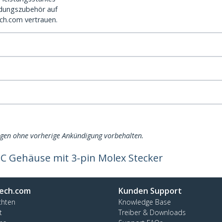
dungszubehör auf
ch.com vertrauen.
ngen ohne vorherige Ankündigung vorbehalten.
C Gehäuse mit 3-pin Molex Stecker
ech.com
Kunden Support
chten
Knowledge Base
t
Treiber & Downloads