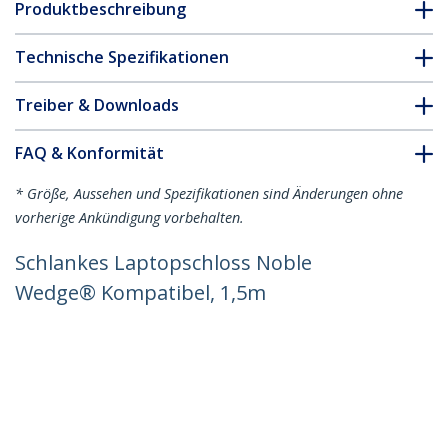
Produktbeschreibung
Technische Spezifikationen
Treiber & Downloads
FAQ & Konformität
* Größe, Aussehen und Spezifikationen sind Änderungen ohne
vorherige Ankündigung vorbehalten.
Schlankes Laptopschloss Noble
Wedge® Kompatibel, 1,5m
Kabelschloss, Schnittfestes Stahlkabel,
Diebstahlschutz/Sicherheitsschloss mit
Schlüssel für Laptop/Notebook
Produkt-ID:
SNBLK-LAPTOP-LOCK
Werden Sie ein Partner