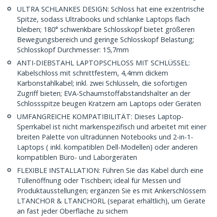
ULTRA SCHLANKES DESIGN: Schloss hat eine exzentrische
Spitze, sodass Ultrabooks und schlanke Laptops flach
bleiben; 180° schwenkbare Schlosskopf bietet größeren
Bewegungsbereich und geringe Schlosskopf Belastung;
Schlosskopf Durchmesser: 15,7mm
ANTI-DIEBSTAHL LAPTOPSCHLOSS MIT SCHLÜSSEL:
Kabelschloss mit schnittfestem, 4,4mm dickem
Karbonstahlkabel; inkl. zwei Schlüsseln, die sofortigen
Zugriff bieten; EVA-Schaumstoffabstandshalter an der
Schlossspitze beugen Kratzern am Laptops oder Geräten
UMFANGREICHE KOMPATIBILITÄT: Dieses Laptop-
Sperrkabel ist nicht markenspezifisch und arbeitet mit einer
breiten Palette von ultradünnen Notebooks und 2-in-1-
Laptops ( inkl. kompatiblen Dell-Modellen) oder anderen
kompatiblen Büro- und Laborgeräten
FLEXIBLE INSTALLATION: Führen Sie das Kabel durch eine
Tüllenöffnung oder Tischbein; ideal für Messen und
Produktausstellungen; ergänzen Sie es mit Ankerschlössern
LTANCHOR & LTANCHORL (separat erhältlich), um Geräte
an fast jeder Oberfläche zu sichern