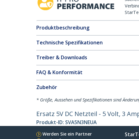
Verbin
StarTe
Produktbeschreibung
Technische Spezifikationen
Treiber & Downloads
FAQ & Konformität
Zubehör
* Größe, Aussehen und Spezifikationen sind Änderu
Ersatz 5V DC Netzteil - 5 Volt, 3 A
Produkt-ID:
SVA5N3NEUA
Werden Sie ein Partner
StarT