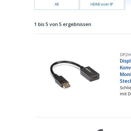
All
HDMI over IP
1 bis 5 von 5 ergebnissen
DP2H
Disp
Konve
Moni
Stec
Schli
mit D