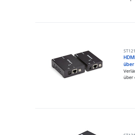
ST12
HDMI
über 
Verlä
über 