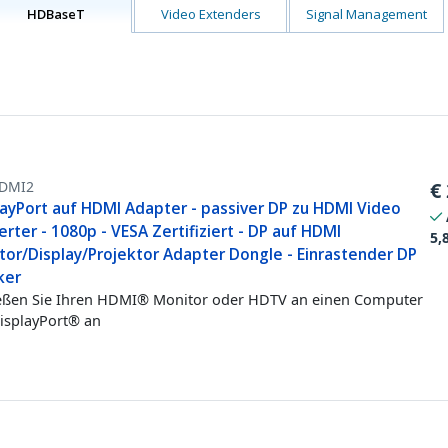
HDBaseT
Video Extenders
Signal Management
DMI2
€
layPort auf HDMI Adapter - passiver DP zu HDMI Video
rter - 1080p - VESA Zertifiziert - DP auf HDMI
5,
tor/Display/Projektor Adapter Dongle - Einrastender DP
ker
eßen Sie Ihren HDMI® Monitor oder HDTV an einen Computer
isplayPort® an