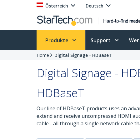
Österreich
Deutsch
Produkte
Support
Wer 
Home
Digital Signage - HDBaseT
Digital Signage - H
HDBaseT
Our line of HDBaseT products uses an adva
extend and receive uncompressed HDMI audio 
cable - all through a single network cable th