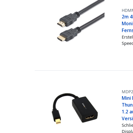
HDM
2m 4
Moni
Fern
Erste
Spee
MDP2
Mini 
Thun
1.2 
Vers
Schli
Displ