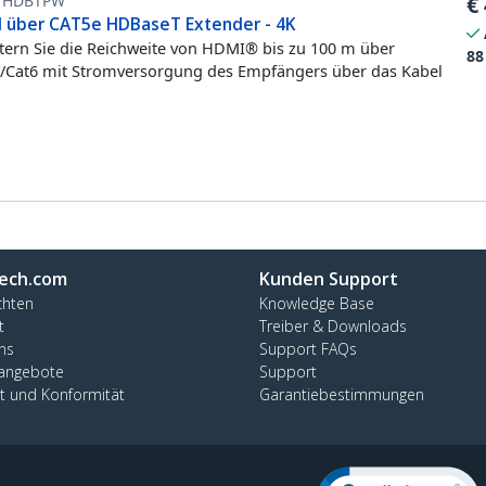
1HDBTPW
€
 über CAT5e HDBaseT Extender - 4K
tern Sie die Reichweite von HDMI® bis zu 100 m über
88
/Cat6 mit Stromversorgung des Empfängers über das Kabel
ech.com
Kunden Support
chten
Knowledge Base
t
Treiber & Downloads
ns
Support FAQs
nangebote
Support
ät und Konformität
Garantiebestimmungen