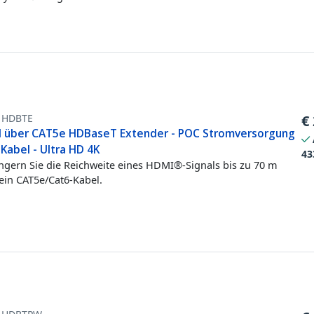
1HDBTE
€
 über CAT5e HDBaseT Extender - POC Stromversorgung
Kabel - Ultra HD 4K
43
ngern Sie die Reichweite eines HDMI®-Signals bis zu 70 m
ein CAT5e/Cat6-Kabel.