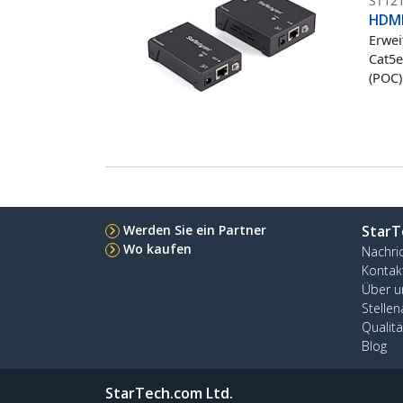
ST12
HDMI
Erwei
Cat5e
(POC)
Werden Sie ein Partner
StarT
Wo kaufen
Nachri
Kontak
Über u
Stelle
Qualit
Blog
StarTech.com Ltd.