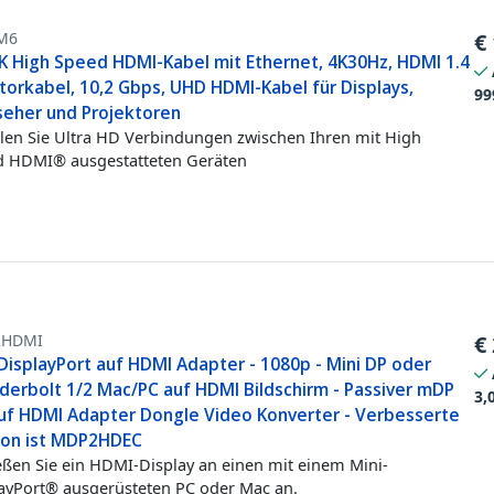
M6
€
K High Speed HDMI-Kabel mit Ethernet, 4K30Hz, HDMI 1.4
torkabel, 10,2 Gbps, UHD HDMI-Kabel für Displays,
99
seher und Projektoren
llen Sie Ultra HD Verbindungen zwischen Ihren mit High
d HDMI® ausgestatteten Geräten
HDMI
€
DisplayPort auf HDMI Adapter - 1080p - Mini DP oder
derbolt 1/2 Mac/PC auf HDMI Bildschirm - Passiver mDP
3,
auf HDMI Adapter Dongle Video Konverter - Verbesserte
ion ist MDP2HDEC
eßen Sie ein HDMI-Display an einen mit einem Mini-
ayPort® ausgerüsteten PC oder Mac an.