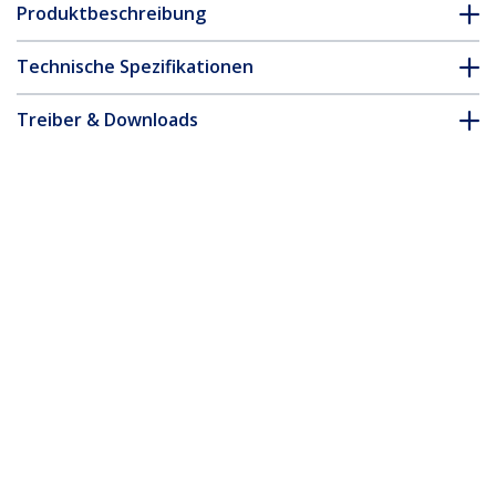
Produktbeschreibung
Technische Spezifikationen
Treiber & Downloads
FAQ & Konformität
Zubehör
* Größe, Aussehen und Spezifikationen sind Änderungen ohne
vorherige Ankündigung vorbehalten.
Das könnte Ihnen auch gefallen