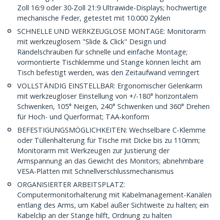
Zoll 16:9 oder 30-Zoll 21:9 Ultrawide-Displays; hochwertige
mechanische Feder, getestet mit 10.000 Zyklen
SCHNELLE UND WERKZEUGLOSE MONTAGE: Monitorarm
mit werkzeuglosem "Slide & Click" Design und
Rändelschrauben für schnelle und einfache Montage;
vormontierte Tischklemme und Stange können leicht am
Tisch befestigt werden, was den Zeitaufwand verringert
VOLLSTÄNDIG EINSTELLBAR: Ergonomischer Gelenkarm
mit werkzeugloser Einstellung von +/-180° horizontalem
Schwenken, 105° Neigen, 240° Schwenken und 360° Drehen
für Hoch- und Querformat; TAA-konform
BEFESTIGUNGSMÖGLICHKEITEN: Wechselbare C-Klemme
oder Tüllenhalterung für Tische mit Dicke bis zu 110mm;
Monitorarm mit Werkzeugen zur Justierung der
Armspannung an das Gewicht des Monitors; abnehmbare
VESA-Platten mit Schnellverschlussmechanismus
ORGANISIERTER ARBEITSPLATZ:
Computermonitorhalterung mit Kabelmanagement-Kanälen
entlang des Arms, um Kabel außer Sichtweite zu halten; ein
Kabelclip an der Stange hilft, Ordnung zu halten