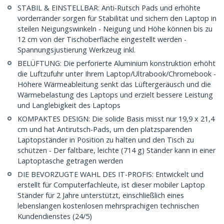
STABIL & EINSTELLBAR: Anti-Rutsch Pads und erhöhte
vorderränder sorgen für Stabilität und sichern den Laptop in
steilen Neigungswinkeln - Neigung und Höhe können bis zu
12 cm von der Tischoberfläche eingestellt werden -
Spannungsjustierung Werkzeug inkl.
BELÜFTUNG: Die perforierte Aluminium konstruktion erhöht
die Luftzufuhr unter Ihrem Laptop/Ultrabook/Chromebook -
Höhere Wärmeableitung senkt das Lüftergeräusch und die
Wärmebelastung des Laptops und erzielt bessere Leistung
und Langlebigkeit des Laptops
KOMPAKTES DESIGN: Die solide Basis misst nur 19,9 x 21,4
cm und hat Antirutsch-Pads, um den platzsparenden
Laptopständer in Position zu halten und den Tisch zu
schützen - Der faltbare, leichte (714 g) Ständer kann in einer
Laptoptasche getragen werden
DIE BEVORZUGTE WAHL DES IT-PROFIS: Entwickelt und
erstellt für Computerfachleute, ist dieser mobiler Laptop
Ständer für 2 Jahre unterstützt, einschließlich eines
lebenslangen kostenlosen mehrsprachigen technischen
Kundendienstes (24/5)