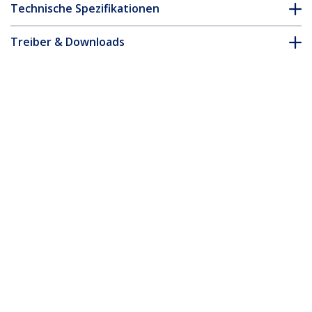
Technische Spezifikationen
Treiber & Downloads
FAQ & Konformität
Zubehör
* Größe, Aussehen und Spezifikationen sind Änderungen ohne
vorherige Ankündigung vorbehalten.
Das könnte Ihnen auch gefallen