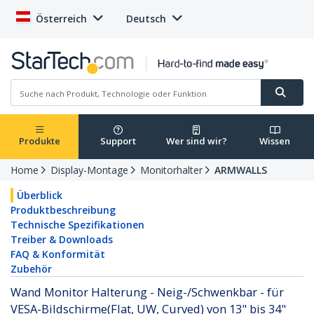
Österreich
Deutsch
Produkte
Support
Wer sind wir?
Wissen
Home
Display-Montage
Monitorhalter
ARMWALLS
Überblick
Produktbeschreibung
Technische Spezifikationen
Treiber & Downloads
FAQ & Konformität
Zubehör
Wand Monitor Halterung - Neig-/Schwenkbar - für
VESA-Bildschirme(Flat, UW, Curved) von 13" bis 34"