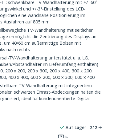
 schwenkbare TV-Wandhalterung mit +/- 60° -
ungswinkel und +/-3°-Einstellung des LCD-
öglichen eine wandnahe Positionierung im
s Ausfahren auf 805 mm
lbewegliche TV-Wandhalterung mit seitlicher
ge ermöglicht die Zentrierung des Displays an
ke, um 40/60 cm außermittige Bolzen mit
nks nach rechts
sal-TV-Wandhalterung unterstützt u. a. LG,
auben/Abstandhalter im Lieferumfang enthalten)
, 200 x 200, 200 x 300, 200 x 400, 300 x 200,
300, 400 x 400, 600 x 200, 600 x 300, 600 x 400
tellbare TV-Wandhalterung mit integriertem
alen schwarzen Einrast-Abdeckungen halten die
ganisiert; ideal für kundenorientierte Digital-
Auf Lager
212