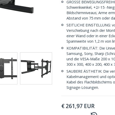
GROSSE BEWEGUNGSFREIHEIT:
Schwenkwinkel, +2/-15 -Neig
Bildschirmniveaus; Arme erm
Abstand von 75 mm oder da
SEITLICHE EINSTELLUNG: vol
Verschiebung nach der Monta
einer Wand oder in einer Ec
Spannweite von 1,2 m von li
KOMPATIBILITÄT: Die Univer
Samsung, Sony, Sharp (Schr
und die VESA-Maße 200 x 100
300 x 300, 400 x 200, 400 x 
SAUBERE ÄSTHETIK: Die vers
Kabelmanagement und option
Kabel des Flachbildschirms or
Signage-Lösungen.
€
261,97
EUR