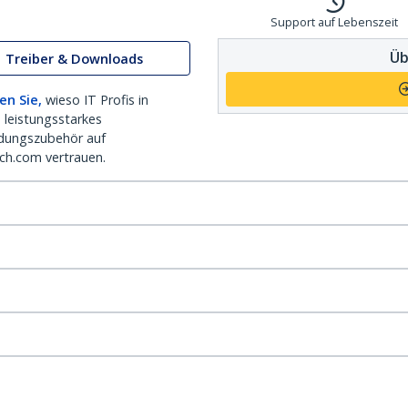
Support auf Lebenszeit
Üb
Treiber & Downloads
en Sie,
wieso IT Profis in
 leistungsstarkes
dungszubehör auf
ch.com vertrauen.