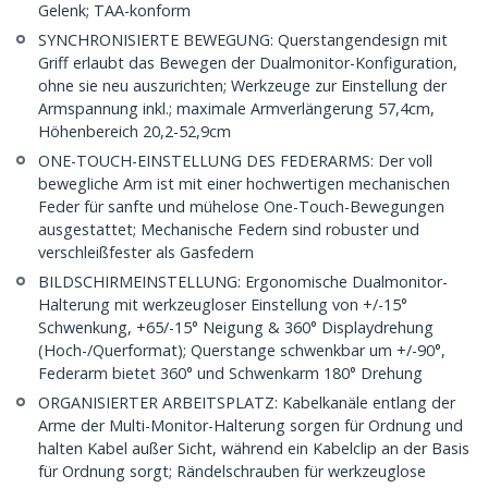
Gelenk; TAA-konform
SYNCHRONISIERTE BEWEGUNG: Querstangendesign mit
Griff erlaubt das Bewegen der Dualmonitor-Konfiguration,
ohne sie neu auszurichten; Werkzeuge zur Einstellung der
Armspannung inkl.; maximale Armverlängerung 57,4cm,
Höhenbereich 20,2-52,9cm
ONE-TOUCH-EINSTELLUNG DES FEDERARMS: Der voll
bewegliche Arm ist mit einer hochwertigen mechanischen
Feder für sanfte und mühelose One-Touch-Bewegungen
ausgestattet; Mechanische Federn sind robuster und
verschleißfester als Gasfedern
BILDSCHIRMEINSTELLUNG: Ergonomische Dualmonitor-
Halterung mit werkzeugloser Einstellung von +/-15°
Schwenkung, +65/-15° Neigung & 360° Displaydrehung
(Hoch-/Querformat); Querstange schwenkbar um +/-90°,
Federarm bietet 360° und Schwenkarm 180° Drehung
ORGANISIERTER ARBEITSPLATZ: Kabelkanäle entlang der
Arme der Multi-Monitor-Halterung sorgen für Ordnung und
halten Kabel außer Sicht, während ein Kabelclip an der Basis
für Ordnung sorgt; Rändelschrauben für werkzeuglose