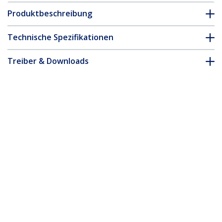
Produktbeschreibung
Technische Spezifikationen
Treiber & Downloads
FAQ & Konformität
Zubehör
* Größe, Aussehen und Spezifikationen sind Änderungen ohne
vorherige Ankündigung vorbehalten.
Das könnte Ihnen auch gefallen