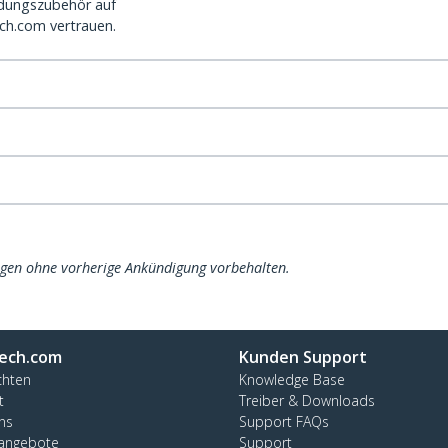
dungszubehör auf
ch.com vertrauen.
ngen ohne vorherige Ankündigung vorbehalten.
ech.com
Kunden Support
chten
Knowledge Base
t
Treiber & Downloads
ns
Support FAQs
nangebote
Support