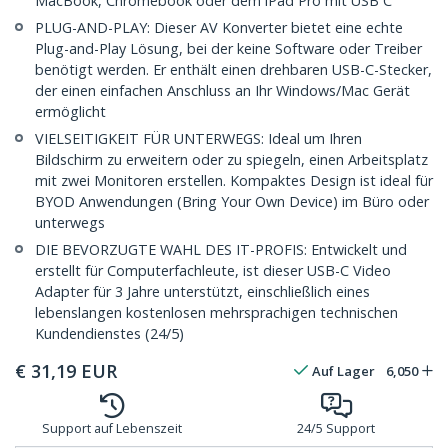
MacBook, Chromebook oder dem iPad Pro mit USB C
PLUG-AND-PLAY: Dieser AV Konverter bietet eine echte
Plug-and-Play Lösung, bei der keine Software oder Treiber
benötigt werden. Er enthält einen drehbaren USB-C-Stecker,
der einen einfachen Anschluss an Ihr Windows/Mac Gerät
ermöglicht
VIELSEITIGKEIT FÜR UNTERWEGS: Ideal um Ihren
Bildschirm zu erweitern oder zu spiegeln, einen Arbeitsplatz
mit zwei Monitoren erstellen. Kompaktes Design ist ideal für
BYOD Anwendungen (Bring Your Own Device) im Büro oder
unterwegs
DIE BEVORZUGTE WAHL DES IT-PROFIS: Entwickelt und
erstellt für Computerfachleute, ist dieser USB-C Video
Adapter für 3 Jahre unterstützt, einschließlich eines
lebenslangen kostenlosen mehrsprachigen technischen
Kundendienstes (24/5)
€
31,19
EUR
Auf Lager
6,050
Support auf Lebenszeit
24/5 Support