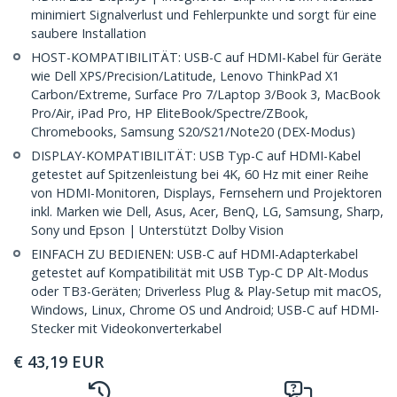
minimiert Signalverlust und Fehlerpunkte und sorgt für eine
saubere Installation
HOST-KOMPATIBILITÄT: USB-C auf HDMI-Kabel für Geräte
wie Dell XPS/Precision/Latitude, Lenovo ThinkPad X1
Carbon/Extreme, Surface Pro 7/Laptop 3/Book 3, MacBook
Pro/Air, iPad Pro, HP EliteBook/Spectre/ZBook,
Chromebooks, Samsung S20/S21/Note20 (DEX-Modus)
DISPLAY-KOMPATIBILITÄT: USB Typ-C auf HDMI-Kabel
getestet auf Spitzenleistung bei 4K, 60 Hz mit einer Reihe
von HDMI-Monitoren, Displays, Fernsehern und Projektoren
inkl. Marken wie Dell, Asus, Acer, BenQ, LG, Samsung, Sharp,
Sony und Epson | Unterstützt Dolby Vision
EINFACH ZU BEDIENEN: USB-C auf HDMI-Adapterkabel
getestet auf Kompatibilität mit USB Typ-C DP Alt-Modus
oder TB3-Geräten; Driverless Plug & Play-Setup mit macOS,
Windows, Linux, Chrome OS und Android; USB-C auf HDMI-
Stecker mit Videokonverterkabel
€
43,19
EUR