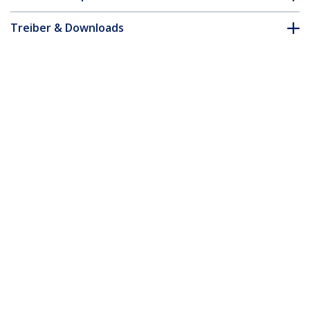
Treiber & Downloads
FAQ & Konformität
* Größe, Aussehen und Spezifikationen sind Änderungen ohne
vorherige Ankündigung vorbehalten.
Das könnte Ihnen auch gefallen