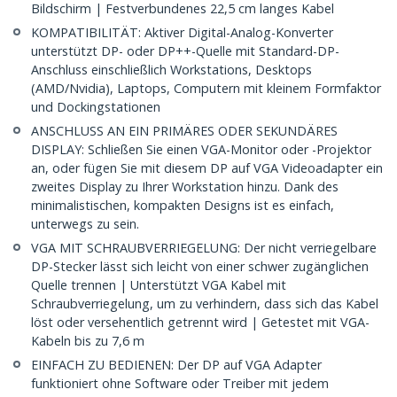
Bildschirm | Festverbundenes 22,5 cm langes Kabel
KOMPATIBILITÄT: Aktiver Digital-Analog-Konverter
unterstützt DP- oder DP++-Quelle mit Standard-DP-
Anschluss einschließlich Workstations, Desktops
(AMD/Nvidia), Laptops, Computern mit kleinem Formfaktor
und Dockingstationen
ANSCHLUSS AN EIN PRIMÄRES ODER SEKUNDÄRES
DISPLAY: Schließen Sie einen VGA-Monitor oder -Projektor
an, oder fügen Sie mit diesem DP auf VGA Videoadapter ein
zweites Display zu Ihrer Workstation hinzu. Dank des
minimalistischen, kompakten Designs ist es einfach,
unterwegs zu sein.
VGA MIT SCHRAUBVERRIEGELUNG: Der nicht verriegelbare
DP-Stecker lässt sich leicht von einer schwer zugänglichen
Quelle trennen | Unterstützt VGA Kabel mit
Schraubverriegelung, um zu verhindern, dass sich das Kabel
löst oder versehentlich getrennt wird | Getestet mit VGA-
Kabeln bis zu 7,6 m
EINFACH ZU BEDIENEN: Der DP auf VGA Adapter
funktioniert ohne Software oder Treiber mit jedem