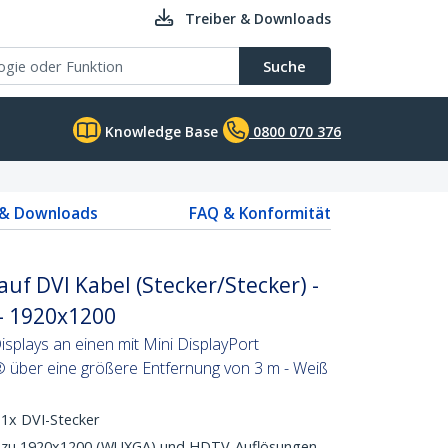
Treiber & Downloads
Suche
Knowledge Base
0800 070 376
 & Downloads
FAQ & Konformität
auf DVI Kabel (Stecker/Stecker) -
- 1920x1200
splays an einen mit Mini DisplayPort
über eine größere Entfernung von 3 m - Weiß
 1x DVI-Stecker
is zu 1920x1200 (WUXGA) und HDTV-Auflösungen