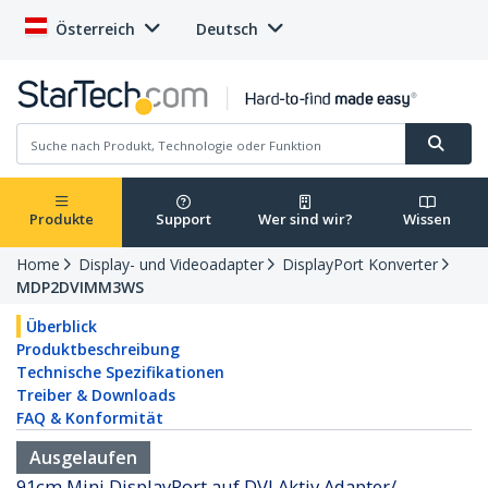
Österreich
Deutsch
Produkte
Support
Wer sind wir?
Wissen
Home
Display- und Videoadapter
DisplayPort Konverter
MDP2DVIMM3WS
Überblick
Produktbeschreibung
Technische Spezifikationen
Treiber & Downloads
FAQ & Konformität
Ausgelaufen
91cm Mini DisplayPort auf DVI Aktiv Adapter/