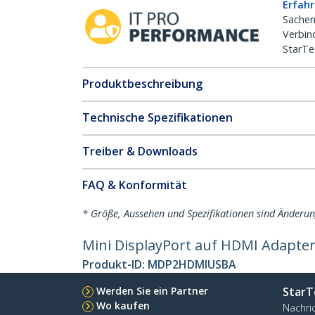
Erfahr
Sachen
Verbin
StarTe
Produktbeschreibung
Technische Spezifikationen
Treiber & Downloads
FAQ & Konformität
* Größe, Aussehen und Spezifikationen sind Änderu
Mini DisplayPort auf HDMI Adapte
Produkt-ID:
MDP2HDMIUSBA
Werden Sie ein Partner
StarT
Wo kaufen
Nachri