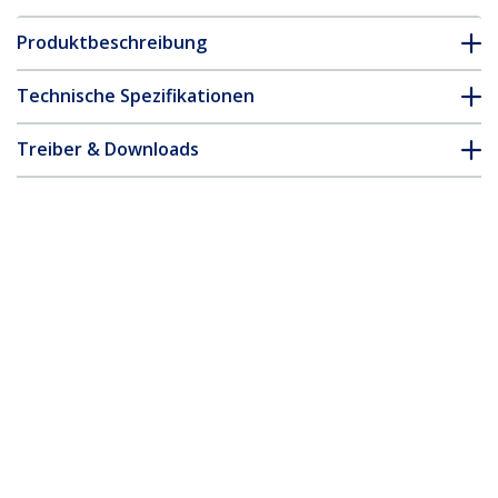
Produktbeschreibung
Technische Spezifikationen
Treiber & Downloads
FAQ & Konformität
* Größe, Aussehen und Spezifikationen sind Änderungen ohne
vorherige Ankündigung vorbehalten.
Das könnte Ihnen auch gefallen