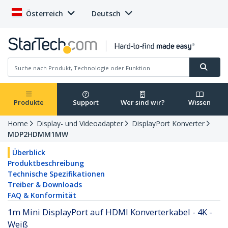
Österreich
Deutsch
Produkte
Support
Wer sind wir?
Wissen
Home
Display- und Videoadapter
DisplayPort Konverter
MDP2HDMM1MW
Überblick
Produktbeschreibung
Technische Spezifikationen
Treiber & Downloads
FAQ & Konformität
1m Mini DisplayPort auf HDMI Konverterkabel - 4K -
Weiß