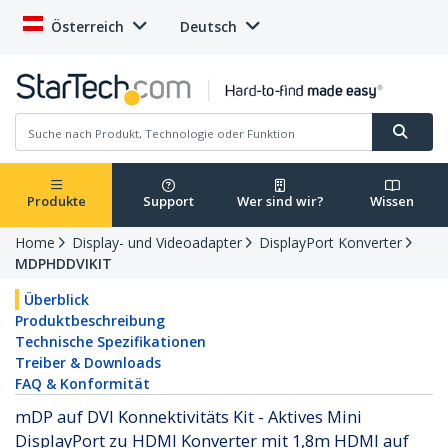
Österreich
Deutsch
Produkte
Support
Wer sind wir?
Wissen
Home
Display- und Videoadapter
DisplayPort Konverter
MDPHDDVIKIT
Überblick
Produktbeschreibung
Technische Spezifikationen
Treiber & Downloads
FAQ & Konformität
mDP auf DVI Konnektivitäts Kit - Aktives Mini
DisplayPort zu HDMI Konverter mit 1,8m HDMI auf