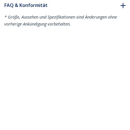
FAQ & Konformität
* Größe, Aussehen und Spezifikationen sind Änderungen ohne
vorherige Ankündigung vorbehalten.
mDP auf DVI Konnektivitäts Kit - Aktives
Mini DisplayPort zu HDMI Konverter mit
1,8m HDMI auf DVI Kabel
Produkt-ID:
MDPHDDVIKIT
Werden Sie ein Partner
Wo kaufen
StarTech.com
Nachrichten
Kontakt
Über uns
Stellenangebote
Qualität und Konformität
Blog