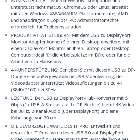
KOMPATIBILITÄT: Nur mit Windows kompatibel und
unterstützt nicht macOS, ChromeOS oder Linux; arbeitet
mit allen Windows X86/X64/ARM-Plattformen: Intel, AMD
und Snapdragon X Copilot+ PC; Administratorrechte
erforderlich, für Treiberinstallation
PRODUKTIVITÄT STEIGERN: Mit dem USB zu DisplayPort-
Monitor Adapter können Sie Ihren Desktop erweitern, mit
einen DisplayPort-Monitor an Ihren Laptop oder Desktop-
Computer; Ideal für die Arbeitsplätze im Büro oder für die
Arbeit von zu Hause aus
4K-UNTERSTÜTZUNG: Genießen Sie mit diesem USB zu DP-
Dongle eine außergewöhnliche USB-Videoleistung; der
Videoadapter unterstützt Videoauflösungen bis zu 4K
(3840x2160) bei 30Hz
LEISTUNG: Der USB zu DisplayPort-Hub-Konverter mit 5
Gbps (1x USB-A-Stecker auf 1x DP-Buchse) bietet 4K-Video
bei 30Hz, 2-Kanal-Audio (über DisplayPort) und eine
Kabellänge von 20 cm
DIE BEVORZUGTE WAHL DES IT PRO: Entwickelt und
erstellt für IT Pros, wird dieser USB 3.0 auf DisplayPort
Video Adapter für 3 Jahre unterstützt, einschließlich eines