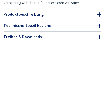
Verbindungszubehör auf StarTech.com vertrauen.
Produktbeschreibung
Technische Spezifikationen
Treiber & Downloads
FAQ & Konformität
Zubehör
* Größe, Aussehen und Spezifikationen sind Änderungen ohne
vorherige Ankündigung vorbehalten.
Das könnte Ihnen auch gefallen