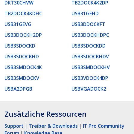
DKT30CHVW
TB2DOCK4K2DP
TB2DOCK4KDHC
USB31GEHD
USB31GEVG
USB3DDOCKFT
USB3DOCKH2DP
USB3DOCKHDPC
USB3SDOCKD
USB3SDOCKDD
USB3SDOCKHD
USB3SDOCKHDV
USB3SMDOCK4K
USB3SMDOCKHV
USB3SMDOCKV
USB3VDOCK4DP
USBA2DPGB
USBVGADOCK2
Zusätzliche Ressourcen
Support
|
Treiber & Downloads
|
IT Pro Community
Forum
|
Knowledge Base