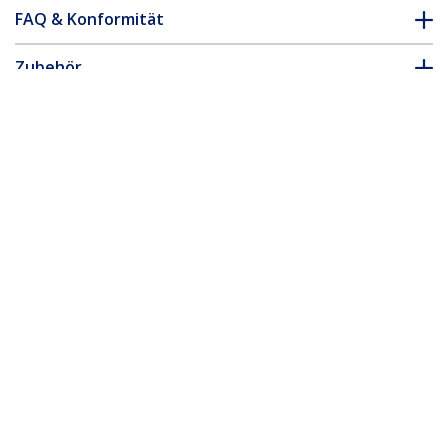
FAQ & Konformität
Zubehör
* Größe, Aussehen und Spezifikationen sind Änderungen ohne
vorherige Ankündigung vorbehalten.
Das könnte Ihnen auch gefallen
BRACKET25SAT
Adapter Bracket für
BRACKETFDBK
Speichereinschubada
2,5" auf 3,5" HDD -
pter für 3.5" (8.9cm)
SATA Festplatten
Festplatten auf 5.25"
Einbaurahmen
(13.3cm) Schacht