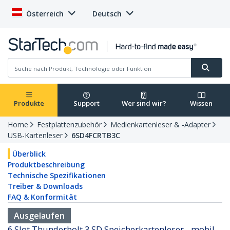
Österreich
Deutsch
Produkte
Support
Wer sind wir?
Wissen
Home
Festplattenzubehör
Medienkartenleser & -Adapter
USB-Kartenleser
6SD4FCRTB3C
Überblick
Produktbeschreibung
Technische Spezifikationen
Treiber & Downloads
FAQ & Konformität
Ausgelaufen
6 Slot Thunderbolt 3 SD Speicherkartenleser - mobil