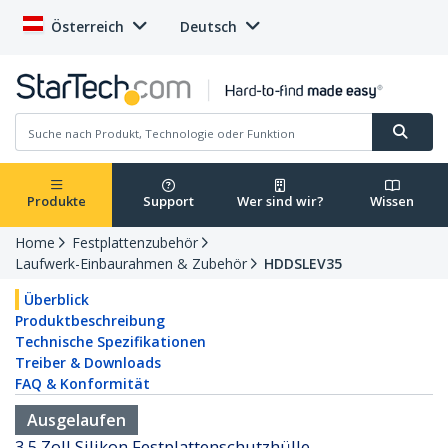
Österreich
Deutsch
Produkte
Support
Wer sind wir?
Wissen
Home
Festplattenzubehör
Laufwerk-Einbaurahmen & Zubehör
HDDSLEV35
Überblick
Produktbeschreibung
Technische Spezifikationen
Treiber & Downloads
FAQ & Konformität
Ausgelaufen
3,5 Zoll Silikon Festplattenschutzhülle