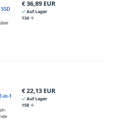
€
36,89
EUR
F SSD
Auf Lager
134
über
€
22,13
EUR
2-in-1
Auf Lager
158
sh-
ende