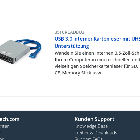
35FCREADBU3
USB 3.0 interner Kartenleser mit UHS
Unterstützung
Wandeln Sie einen internen 3,5-Zoll-Sch
Ihrem Computer in einen schnellen un
vielseitigen Speicherkartenleser für SD,
CF, Memory Stick usw.
ech.com
Kunden Support
chten
Knowledge Base
t
Treiber & Downloads
ns
Support FAQs