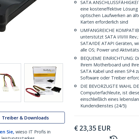
SATA ANSCHLUSSFÄHIGKEIT 
eine kosteneffektive Lösung
optischen Laufwerken an ält
Karten erforderlich sind
UMFANGREICHE KOMPATIBILIT
unterstützt SATA I/II/III Re
SATA/IDE ATAPI Geräten, wi
alle OS; Power und Aktivität
BEQUEME EINRICHTUNG: Dies
Ihrem Motherboard und Ihr
SATA Kabel und einen SP4 zu
Software oder Treiber erford
DIE BEVORZUGTE WAHL DES IT
Computerfachleute, ist diese
einschließlich eines lebens
Kundendienstes (24/5)
Treiber & Downloads
€
23,35
EUR
en Sie,
wieso IT Profis in
 leistungsstarkes