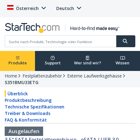
Österreich
Deutsch
Produkte
Support
Wer sind wir?
Wissen
Home
Festplattenzubehör
Externe Laufwerksgehäuse
S351BMU33ETG
Überblick
Produktbeschreibung
Technische Spezifikationen
Treiber & Downloads
FAQ & Konformität
Ausgelaufen
3,5" SATA Festplattengehäuse - eSATA / USB 3.0 -