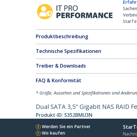
Erfahr
Sachen
Verbin
StarTe
Produktbeschreibung
Technische Spezifikationen
Treiber & Downloads
FAQ & Konformität
* Größe, Aussehen und Spezifikationen sind Änderu
Dual SATA 3,5" Gigabit NAS RAID 
Produkt-ID:
S352BMU3N
Werden Sie ein Partner
StarT
Wo kaufen
Nachri