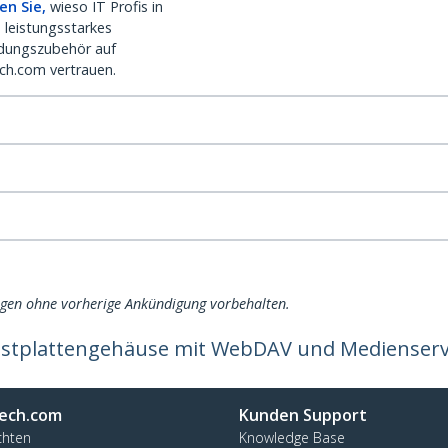
en Sie,
wieso IT Profis in
 leistungsstarkes
dungszubehör auf
ch.com vertrauen.
ngen ohne vorherige Ankündigung vorbehalten.
Festplattengehäuse mit WebDAV und Medienser
ech.com
Kunden Support
chten
Knowledge Base