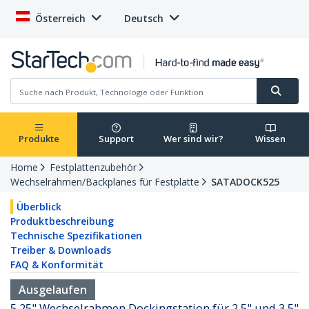
Österreich
Deutsch
Produkte
Support
Wer sind wir?
Wissen
Home
Festplattenzubehör
Wechselrahmen/Backplanes für Festplatte
SATADOCK525
Überblick
Produktbeschreibung
Technische Spezifikationen
Treiber & Downloads
FAQ & Konformität
Ausgelaufen
5,25" Wechselrahmen Dockingstation für 2,5" und 3,5"