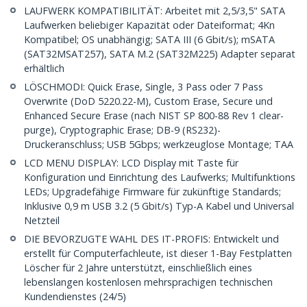
LAUFWERK KOMPATIBILITÄT: Arbeitet mit 2,5/3,5" SATA
Laufwerken beliebiger Kapazität oder Dateiformat; 4Kn
Kompatibel; OS unabhängig; SATA III (6 Gbit/s); mSATA
(SAT32MSAT257), SATA M.2 (SAT32M225) Adapter separat
erhältlich
LÖSCHMODI: Quick Erase, Single, 3 Pass oder 7 Pass
Overwrite (DoD 5220.22-M), Custom Erase, Secure und
Enhanced Secure Erase (nach NIST SP 800-88 Rev 1 clear-
purge), Cryptographic Erase; DB-9 (RS232)-
Druckeranschluss; USB 5Gbps; werkzeuglose Montage; TAA
LCD MENU DISPLAY: LCD Display mit Taste für
Konfiguration und Einrichtung des Laufwerks; Multifunktions
LEDs; Upgradefähige Firmware für zukünftige Standards;
Inklusive 0,9 m USB 3.2 (5 Gbit/s) Typ-A Kabel und Universal
Netzteil
DIE BEVORZUGTE WAHL DES IT-PROFIS: Entwickelt und
erstellt für Computerfachleute, ist dieser 1-Bay Festplatten
Löscher für 2 Jahre unterstützt, einschließlich eines
lebenslangen kostenlosen mehrsprachigen technischen
Kundendienstes (24/5)