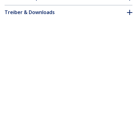
Treiber & Downloads
FAQ & Konformität
Zubehör
* Größe, Aussehen und Spezifikationen sind Änderungen ohne
vorherige Ankündigung vorbehalten.
Das könnte Ihnen auch gefallen