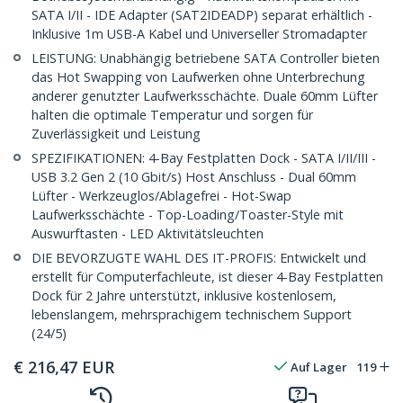
SATA I/II - IDE Adapter (SAT2IDEADP) separat erhältlich -
Inklusive 1m USB-A Kabel und Universeller Stromadapter
LEISTUNG: Unabhängig betriebene SATA Controller bieten
das Hot Swapping von Laufwerken ohne Unterbrechung
anderer genutzter Laufwerksschächte. Duale 60mm Lüfter
halten die optimale Temperatur und sorgen für
Zuverlässigkeit und Leistung
SPEZIFIKATIONEN: 4-Bay Festplatten Dock - SATA I/II/III -
USB 3.2 Gen 2 (10 Gbit/s) Host Anschluss - Dual 60mm
Lüfter - Werkzeuglos/Ablagefrei - Hot-Swap
Laufwerksschächte - Top-Loading/Toaster-Style mit
Auswurftasten - LED Aktivitätsleuchten
DIE BEVORZUGTE WAHL DES IT-PROFIS: Entwickelt und
erstellt für Computerfachleute, ist dieser 4-Bay Festplatten
Dock für 2 Jahre unterstützt, inklusive kostenlosem,
lebenslangem, mehrsprachigem technischem Support
(24/5)
€
216,47
EUR
Auf Lager
119