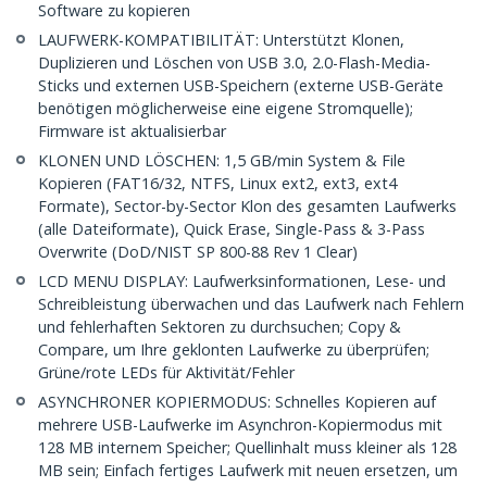
Software zu kopieren
LAUFWERK-KOMPATIBILITÄT: Unterstützt Klonen,
Duplizieren und Löschen von USB 3.0, 2.0-Flash-Media-
Sticks und externen USB-Speichern (externe USB-Geräte
benötigen möglicherweise eine eigene Stromquelle);
Firmware ist aktualisierbar
KLONEN UND LÖSCHEN: 1,5 GB/min System & File
Kopieren (FAT16/32, NTFS, Linux ext2, ext3, ext4
Formate), Sector-by-Sector Klon des gesamten Laufwerks
(alle Dateiformate), Quick Erase, Single-Pass & 3-Pass
Overwrite (DoD/NIST SP 800-88 Rev 1 Clear)
LCD MENU DISPLAY: Laufwerksinformationen, Lese- und
Schreibleistung überwachen und das Laufwerk nach Fehlern
und fehlerhaften Sektoren zu durchsuchen; Copy &
Compare, um Ihre geklonten Laufwerke zu überprüfen;
Grüne/rote LEDs für Aktivität/Fehler
ASYNCHRONER KOPIERMODUS: Schnelles Kopieren auf
mehrere USB-Laufwerke im Asynchron-Kopiermodus mit
128 MB internem Speicher; Quellinhalt muss kleiner als 128
MB sein; Einfach fertiges Laufwerk mit neuen ersetzen, um