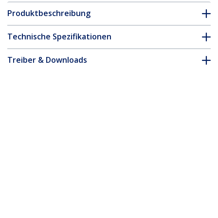
Produktbeschreibung
Technische Spezifikationen
Treiber & Downloads
FAQ & Konformität
Zubehör
* Größe, Aussehen und Spezifikationen sind Änderungen ohne
vorherige Ankündigung vorbehalten.
Das könnte Ihnen auch gefallen