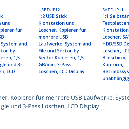
USBDUP12
SATDUP11
ck
1:2 USB Stick
1:1 Selbstä
n und
Klonstation und
Festplatte
pierer für
Löscher, Kopierer für
Klonstation
SB
mehrere USB
Löscher, S
 System and
Laufwerke, System and
HDD/SSD Di
ctor-by-
File und Sector-by-
Löscher, LC
eren, 1,5
Sector Kopieren, 1,5
Bildschirm,
gle und 3-
GB/min, 3-Pass
Konform,
en, LCD
Löschen, LCD Display
Betriebssy
unabhängi
her, Kopierer für mehrere USB Laufwerke, Syste
ngle und 3-Pass Löschen, LCD Display
ech.com
Kunden Support