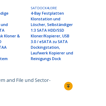
SATDOCK4U3RE
ndige
4-Bay Festplatten
n
Klonstation und
 und
Löscher, Selbständiger
ATA
1:3 SATA HDD/SSD
sk Kloner &
Kloner/Kopierer, USB
D
3.0 / eSATA zu SATA
 TAA
Dockingstation,
Laufwerk Kopierer und
stem
Reinigungs Dock
g
m and File und Sector-
Verbinden