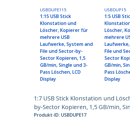
USBDUPE115
USBDUP15
1:15 USB Stick
1:5 USB Sti
Klonstation und
Klonstatio
Löscher, Kopierer für
Löscher, Ko
mehrere USB
mehrere U
Laufwerke, System and
Laufwerke,
File und Sector-by-
File und Se
Sector Kopieren, 1,5
Sector Kopi
GB/min, Single und 3-
GB/min, Sin
Pass Löschen, LCD
Pass Lösch
Display
Display
1:7 USB Stick Klonstation und Lösc
by-Sector Kopieren, 1,5 GB/min, Si
Produkt-ID:
USBDUPE17
Werden Sie ein Partner
StarT