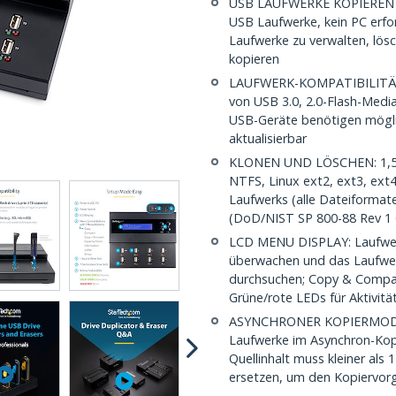
USB LAUFWERKE KOPIEREN UN
USB Laufwerke, kein PC erfor
Laufwerke zu verwalten, lö
kopieren
LAUFWERK-KOMPATIBILITÄT: 
von USB 3.0, 2.0-Flash-Medi
USB-Geräte benötigen möglic
aktualisierbar
KLONEN UND LÖSCHEN: 1,5 G
NTFS, Linux ext2, ext3, ext
Laufwerks (alle Dateiformate
(DoD/NIST SP 800-88 Rev 1 
LCD MENU DISPLAY: Laufwerk
überwachen und das Laufwerk
durchsuchen; Copy & Compar
Grüne/rote LEDs für Aktivitä
ASYNCHRONER KOPIERMODUS:
Laufwerke im Asynchron-Kop
Quellinhalt muss kleiner als
ersetzen, um den Kopiervor