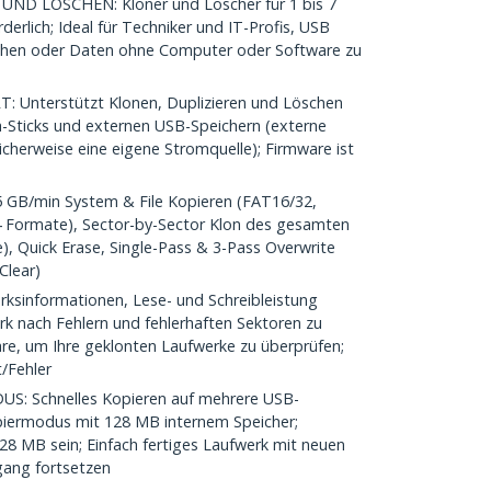
D LÖSCHEN: Kloner und Löscher für 1 bis 7
derlich; Ideal für Techniker und IT-Profis, USB
schen oder Daten ohne Computer oder Software zu
Unterstützt Klonen, Duplizieren und Löschen
a-Sticks und externen USB-Speichern (externe
herweise eine eigene Stromquelle); Firmware ist
B/min System & File Kopieren (FAT16/32,
4 Formate), Sector-by-Sector Klon des gesamten
), Quick Erase, Single-Pass & 3-Pass Overwrite
Clear)
sinformationen, Lese- und Schreibleistung
 nach Fehlern und fehlerhaften Sektoren zu
e, um Ihre geklonten Laufwerke zu überprüfen;
t/Fehler
 Schnelles Kopieren auf mehrere USB-
iermodus mit 128 MB internem Speicher;
 128 MB sein; Einfach fertiges Laufwerk mit neuen
gang fortsetzen