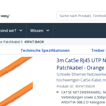
sind wir?
Wissen
5e Patchkabel
45PAT3MOR
Technische Spezifikationen
Treiber
3m Cat5e RJ45 UTP N
Patchkabel - Orange
Schnelle Ethernet-Netzwerkve
hochwertigen Cat5e-Kabel; mi
Produkt-ID:
45PAT3MOR
CAT5E NETZWERKKABEL: Rein
Verbindungen sowie 2,5Gbps
ANSI/TIA-568.2-D Kategorie 