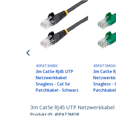
45PAT3MBK
45PAT3MGN
3m Cat5e RJ45 UTP
3m Cat5e R
Netzwerkkabel
Netzwerkk
Snagless - Cat 5e
Snagless - 
Patchkabel - Schwarz
Patchkabel
3m Cat5e RJ45 UTP Netzwerkkabel S
Produkt-ID:
45PAT3MOR