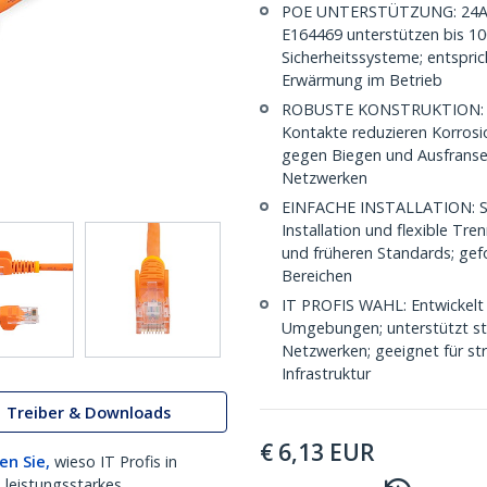
POE UNTERSTÜTZUNG: 24AWG K
E164469 unterstützen bis 1
Sicherheitssysteme; entspri
Erwärmung im Betrieb
ROBUSTE KONSTRUKTION: UL z
Kontakte reduzieren Korrosi
gegen Biegen und Ausfransen
Netzwerken
EINFACHE INSTALLATION: Sna
Installation und flexible T
und früheren Standards; gef
Bereichen
IT PROFIS WAHL: Entwickelt 
Umgebungen; unterstützt stab
Netzwerken; geeignet für str
Infrastruktur
Treiber & Downloads
€
6,13
EUR
en Sie,
wieso IT Profis in
 leistungsstarkes