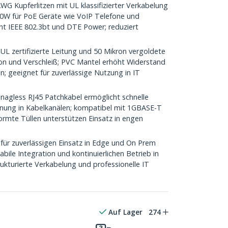
upferlitzen mit UL klassifizierter Verkabelung
00W für PoE Geräte wie VoIP Telefone und
cht IEEE 802.3bt und DTE Power; reduziert
ertifizierte Leitung und 50 Mikron vergoldete
on und Verschleiß; PVC Mantel erhöht Widerstand
; geeignet für zuverlässige Nutzung in IT
gless RJ45 Patchkabel ermöglicht schnelle
rennung in Kabelkanälen; kompatibel mit 1GBASE-T
ormte Tüllen unterstützen Einsatz in engen
für zuverlässigen Einsatz in Edge und On Prem
ile Integration und kontinuierlichen Betrieb in
ukturierte Verkabelung und professionelle IT
Auf Lager
274