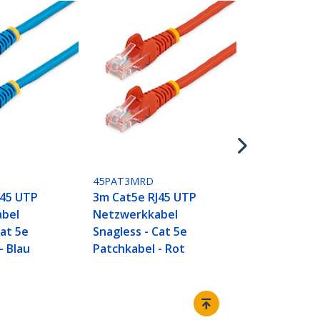
45PAT3MWH
3m Cat5e RJ
Netzwerkka
Snagless - C
Patchkabel 
45PAT3MRD
J45 UTP
3m Cat5e RJ45 UTP
bel
Netzwerkkabel
Cat 5e
Snagless - Cat 5e
- Blau
Patchkabel - Rot