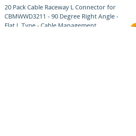
20 Pack Cable Raceway L Connector for
CBMWWD3211 - 90 Degree Right Angle -
Flat L Type - Cable Management
Accessories - Channel Raceway/Wiring
Duct Fitting Lateral Elbow UL - TAA
Produkt-ID:
CBMWWD3211L
Werden Sie ein Partner
Wo kaufen
StarTech.com
Nachrichten
Kontakt
Über uns
Stellenangebote
Qualität und Konformität
Blog
Kunden Support