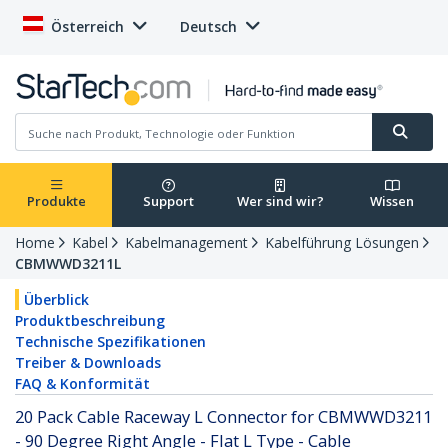
Österreich
Deutsch
Produkte
Support
Wer sind wir?
Wissen
Home
Kabel
Kabelmanagement
Kabelführung Lösungen
CBMWWD3211L
Überblick
Produktbeschreibung
Technische Spezifikationen
Treiber & Downloads
FAQ & Konformität
20 Pack Cable Raceway L Connector for CBMWWD3211
- 90 Degree Right Angle - Flat L Type - Cable